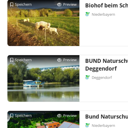
Speichern
Preview
Biohof beim Sc
Niederbayern
Speichern
Preview
BUND Naturschut
Deggendorf
Deggendorf
Speichern
Preview
Bund Naturschu
Niederbayern