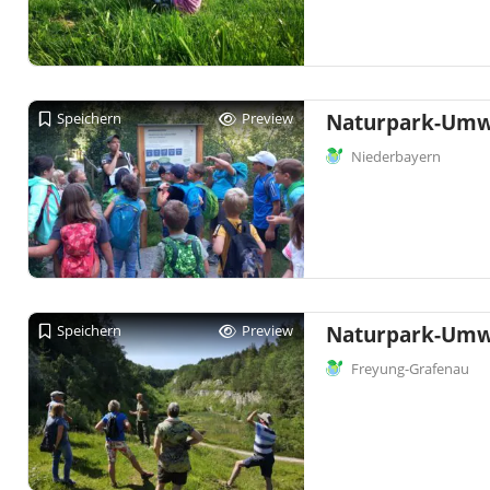
Speichern
Preview
Naturpark-Umwe
Niederbayern
Speichern
Preview
Naturpark-Umwe
Freyung-Grafenau