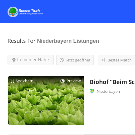
Results For
Niederbayern
Listungen
In meiner Nähe
Jetzt geöffnet
Bestes Match
Speichern
Preview
Biohof “Beim Sc
Niederbayern