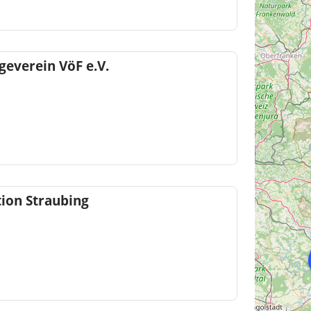
geverein VöF e.V.
ion Straubing