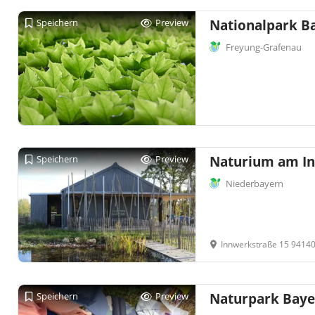
Speichern
Preview
Nationalpark B
Freyung-Grafenau
Speichern
Preview
Naturium am I
Niederbayern
Innwerkstraße 15 94140
Speichern
Preview
Naturpark Baye